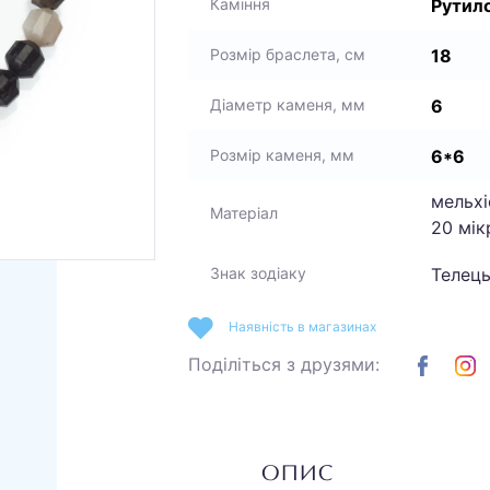
Рутил
Каміння
18
Розмір браслета, см
6
Діаметр каменя, мм
6*6
Розмір каменя, мм
мельхі
Матеріал
20 мік
Телець
Знак зодіаку
Наявність в магазинах
Поділіться з друзями:
ОПИС