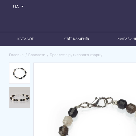
UA
КАТАЛОГ
СВІТ КАМЕНІВ
МАГАЗИН
Головна
Браслети
Браслет з рутилового кварцу