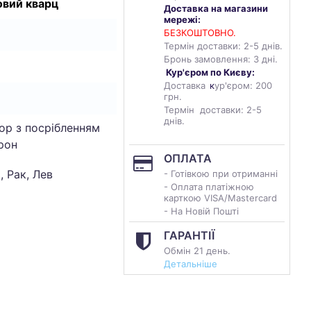
овий кварц
Доставка на магазини
мережі:
БЕЗКОШТОВНО.
Термін доставки: 2-5 днів.
Бронь замовлення: 3 дні.
Кур'єром по Києву:
Доставка
к
ур'єром: 200
грн.
Термін доставки: 2-5
днів.
ор з посрібленням
рон
ОПЛАТА
, Рак, Лев
- Готівкою при отриманні
- Оплата платіжною
карткою VISA/Mastercard
- На Новій Пошті
ГАРАНТІЇ
Обмін 21 день.
Детальніше