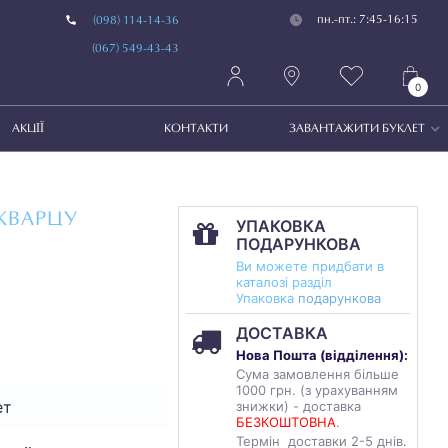
пн.-пт.: 7:45-16:15
(098) 114-14-36
(067) 549-43-43
0
АКЦІЇ
КОНТАКТИ
ЗАВАНТАЖИТИ БУКЛЕТ
КВАРЦУ
УПАКОВКА
ПОДАРУНКОВА
Ви можете придбати в
каталозі разділ
Упаковка
подарункова
ДОСТАВКА
Нова Пошта (
відділення
):
Сума замовлення більше
1000 грн. (з урахуванням
ет
знижки) - доставка
БЕЗКОШТОВНА
.
Термін доставки 2-5 днів.