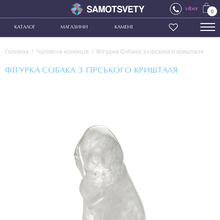
viber
0
КАТАЛОГ
МАГАЗИНИ
КАМЕНІ
Головна
Чоловіча колекція
Фігурка Собака з гірського кришталя
ФІГУРКА СОБАКА З ГІРСЬКОГО КРИШТАЛЯ