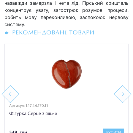
назавжди замерзла і нета лід. Гірський кришталь
концентрує увагу, загострює розумові процеси,
робить мову переконливою, заспокоює нервову
систему.
РЕКОМЕНДОВАНІ ТОВАРИ
Previous
Next
Артикул: 1.17.44.170.11
Фігурка Серце з яшми
549 грн
КУПИТИ