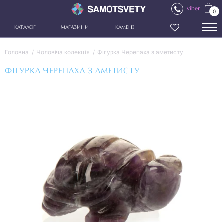
viber
0
КАТАЛОГ
МАГАЗИНИ
КАМЕНІ
Головна
Чоловіча колекція
Фігурка Черепаха з аметисту
ФІГУРКА ЧЕРЕПАХА З АМЕТИСТУ