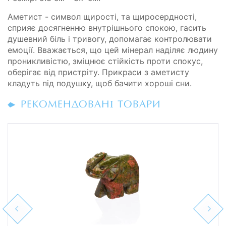
Аметист - символ щирості, та щиросердності,
сприяє досягненню внутрішнього спокою, гасить
душевний біль і тривогу, допомагає контролю­вати
емоції. Вважається, що цей мінерал наділяє людину
проникливістю, зміцнює стійкість проти спокус,
оберігає від пристріту. Прикраси з аме­тисту
кладуть під подушку, щоб бачити хороші сни.
РЕКОМЕНДОВАНІ ТОВАРИ
Previous
Next