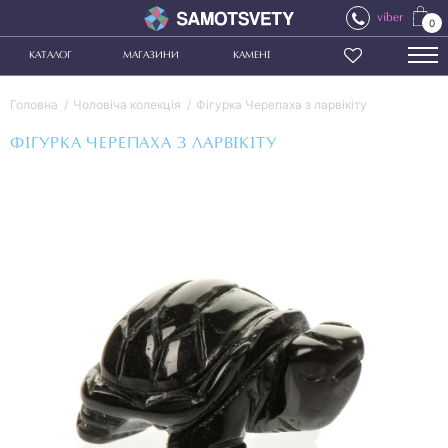
viber
0
КАТАЛОГ
МАГАЗИНИ
КАМЕНІ
Головна
Чоловіча колекція
Фігурка Черепаха з ларвікіту
ФІГУРКА ЧЕРЕПАХА З ЛАРВІКІТУ