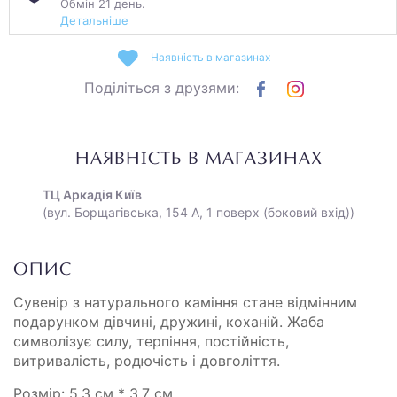
Обмін 21 день.
Детальніше
Наявність в магазинах
Поділіться з друзями:
НАЯВНІСТЬ В МАГАЗИНАХ
ТЦ Аркадія Київ
(вул. Борщагівська, 154 А, 1 поверх (боковий вхід))
ОПИС
Сувенір з натурального каміння стане відмінним
подарунком дівчині, дружині, коханій. Жаба
символізує силу, терпіння, постійність,
витривалість, родючість і довголіття.
Розмір: 5.3 см * 3.7 см.