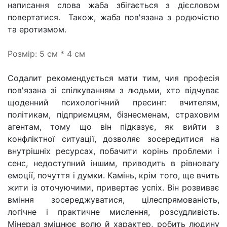
написання слова жаба збігається з дієсловом
повертатися. Також, жаба пов'язана з родючістю
та еротизмом.
Розмір:
5 см * 4 см
Содалит рекомендується мати тим, чия професія
пов'язана зі спілкуванням з людьми, хто відчуває
щоденний психологічний пресинг: вчителям,
політикам, підприємцям, бізнесменам, страховим
агентам, тому що він підказує, як вийти з
конфліктної ситуації, дозволяє зосередитися на
внутрішніх ресурсах, побачити корінь проблеми і
сенс, недоступний іншим, приводить в рівновагу
емоції, почуття і думки. Камінь, крім того, ще вчить
жити із оточуючими, привертає успіх. Він розвиває
вміння зосереджуватися, цілеспрямованість,
логічне і практичне мислення, розсудливість.
Мінерал зміцнює волю й характер, робить людину