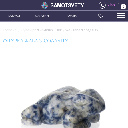
viber
0
КАТАЛОГ
МАГАЗИНИ
КАМЕНІ
Головна
Сувеніри з каменю
Фігурка Жаба з содаліту
ФІГУРКА ЖАБА З СОДАЛІТУ