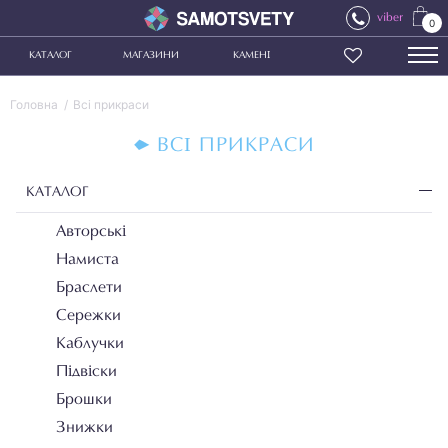
viber
0
КАТАЛОГ
МАГАЗИНИ
КАМЕНІ
Головна
Всі прикраси
ВСІ ПРИКРАСИ
КАТАЛОГ
Авторські
Намиста
Браслети
Сережки
Каблучки
Підвіски
Брошки
Знижки