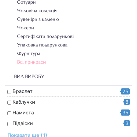
Сотуари
Чоловіча колекція
Сувеніри з каменю
Чокери
Сертифікати подарункові
Упаковка подарункова
Фурнітура
Всі прикраси
ВИД ВИРОБУ
Браслет
25
Каблучки
8
Намиста
35
Підвіски
3
12
Сережки
Показати ще (1)