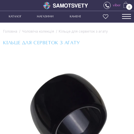
viber
0
КАТАЛОГ
МАГАЗИНИ
КАМЕНІ
Головна
Чоловіча колекція
Кільце для серветок з агату
КІЛЬЦЕ ДЛЯ СЕРВЕТОК З АГАТУ