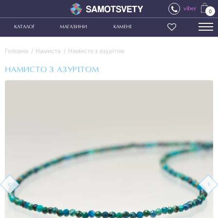
viber
0
КАТАЛОГ
МАГАЗИНИ
КАМЕНІ
Головна
Намиста
Намисто з азурітом
НАМИСТО З АЗУРІТОМ