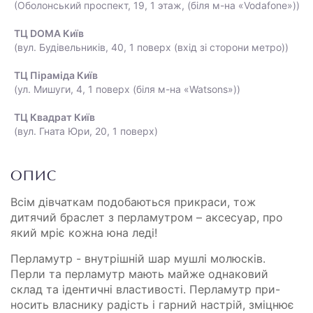
(Оболонський проспект, 19, 1 этаж, (біля м-на «Vodafone»))
ТЦ DOMA Київ
(вул. Будівельників, 40, 1 поверх (вхід зі сторони метро))
ТЦ Піраміда Київ
(ул. Мишуги, 4, 1 поверх (біля м-на «Watsons»))
ТЦ Квадрат Київ
(вул. Гната Юри, 20, 1 поверх)
ОПИС
Всім дівчаткам подобаються прикраси, тож
дитячий браслет з перламутром – аксесуар, про
який мріє кожна юна леді!
Перламутр - внутрішній шар мушлі молюсків.
Перли та перламутр мають майже однаковий
склад та ідентичні властивості. Перламутр при-
носить власнику радість і гарний настрій, зміцнює