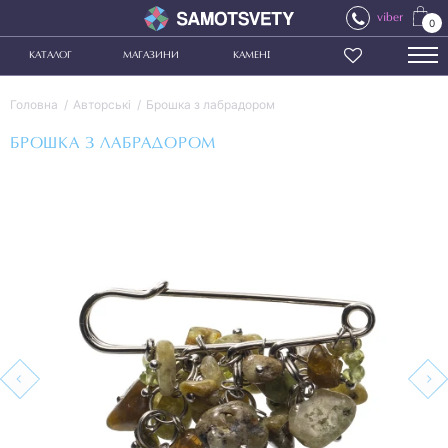
viber
0
КАТАЛОГ
МАГАЗИНИ
КАМЕНІ
Головна
Авторські
Брошка з лабрадором
БРОШКА З ЛАБРАДОРОМ