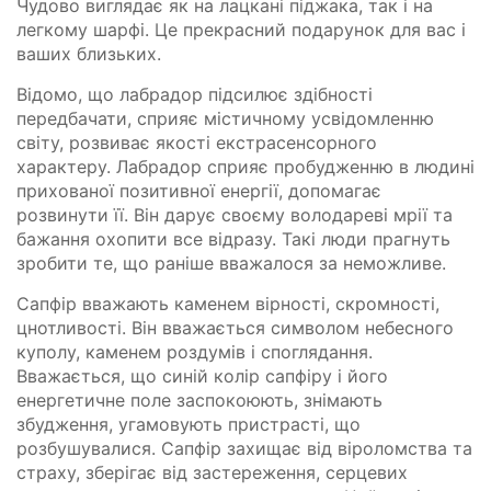
Чудово виглядає як на лацкані піджака, так і на
легкому шарфі. Це прекрасний подарунок для вас і
ваших близьких.
Відомо, що лабрадор підсилює здібності
передбачати, сприяє містичному усвідомленню
світу, розвиває якості екстрасенсорного
характеру. Лабрадор сприяє пробудженню в людині
прихованої позитивної енергії, допомагає
розвинути її. Він дарує своєму володареві мрії та
бажання охопити все відразу. Такі люди прагнуть
зробити те, що раніше вважалося за неможливе.
Сапфір вважають каменем вірності, скромності,
цнотливості. Він вважається символом небесного
куполу, каменем роздумів і споглядання.
Вважається, що синій колір сапфіру і його
енергетичне поле заспокоюють, знімають
збудження, угамовують пристрасті, що
розбушувалися. Сапфір захищає від віроломства та
страху, зберігає від застереження, серцевих