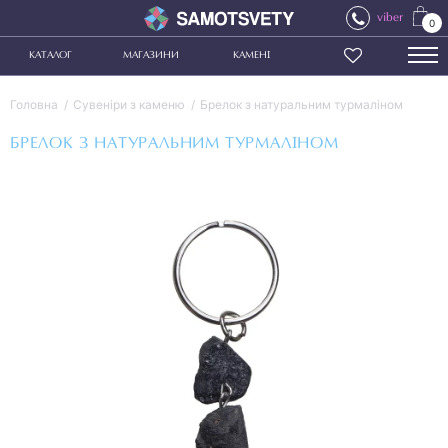
viber
0
КАТАЛОГ
МАГАЗИНИ
КАМЕНІ
Головна
Сувеніри з каменю
Брелок з натуральним турмаліном
БРЕЛОК З НАТУРАЛЬНИМ ТУРМАЛІНОМ