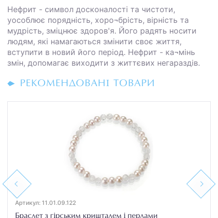
Нефрит - символ досконалості та чистоти,
уособлює порядність, хоро¬брість, вірність та
мудрість, зміцнює здоров'я. Його радять носити
людям, які намагаються змінити своє життя,
вступити в новий його період. Нефрит - ка¬мінь
змін, допомагає виходити з життєвих негараздів.
РЕКОМЕНДОВАНІ ТОВАРИ
Previous
Next
Артикул: 11.01.09.122
Браслет з гірським кришталем і перлами