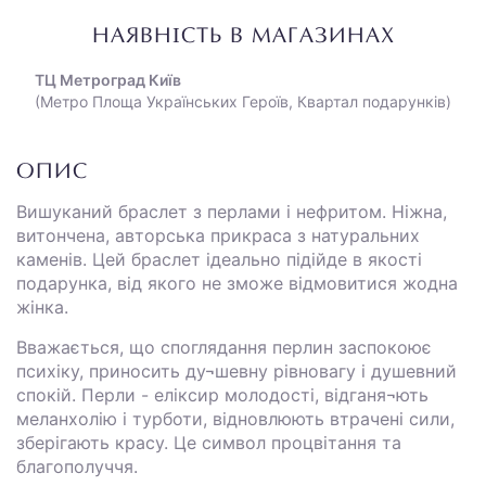
НАЯВНІСТЬ В МАГАЗИНАХ
ТЦ Метроград Київ
(Метро Площа Українських Героїв, Квартал подарунків)
ОПИС
Вишуканий браслет з перлами і нефритом. Ніжна,
витончена, авторська прикраса з натуральних
каменів. Цей браслет ідеально підійде в якості
подарунка, від якого не зможе відмовитися жодна
жінка.
Вважається, що споглядання перлин заспокоює
психіку, приносить ду¬шевну рівновагу і душевний
спокій. Перли - еліксир молодості, відганя¬ють
меланхолію і турботи, відновлюють втрачені сили,
зберігають красу. Це символ процвітання та
благополуччя.