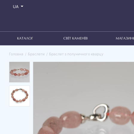
UA
КАТАЛОГ
СВІТ КАМЕНІВ
МАГАЗИН
Головна
Браслети
Браслет з полуничного кварцу