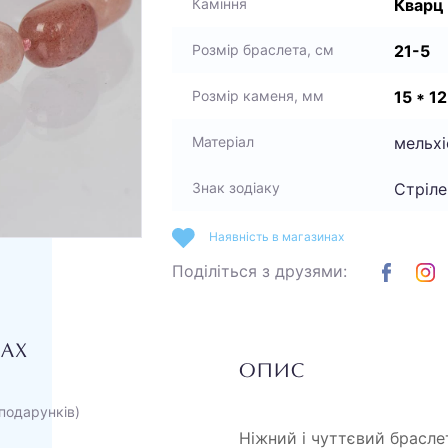
Кварц
Каміння
21-5
Розмір браслета, см
15 * 12
Розмір каменя, мм
мельхі
Матеріал
Стріле
Знак зодіаку
Наявність в магазинах
Поділіться з друзями:
НАХ
ОПИС
подарунків)
Ніжний і чуттєвий брасле