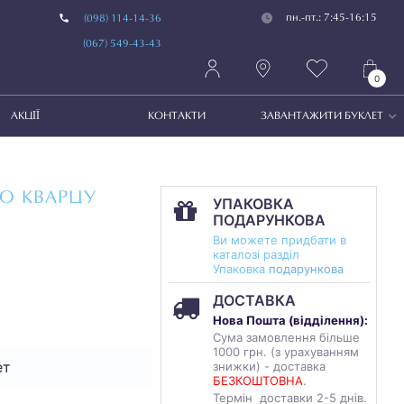
пн.-пт.: 7:45-16:15
(098) 114-14-36
(067) 549-43-43
0
АКЦІЇ
КОНТАКТИ
ЗАВАНТАЖИТИ БУКЛЕТ
О КВАРЦУ
УПАКОВКА
ПОДАРУНКОВА
Ви можете придбати в
каталозі разділ
Упаковка
подарункова
ДОСТАВКА
Нова Пошта (
відділення
):
Сума замовлення більше
1000 грн. (з урахуванням
ет
знижки) - доставка
БЕЗКОШТОВНА
.
Термін доставки 2-5 днів.