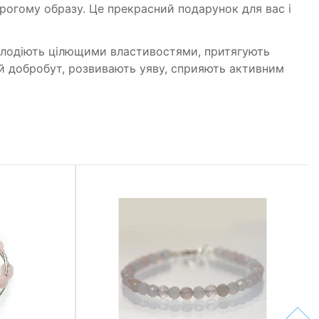
огому образу. Це прекрасний подарунок для вас і
олодіють цілющими властивостями, притягують
ий добробут, розвивають уяву, сприяють активним