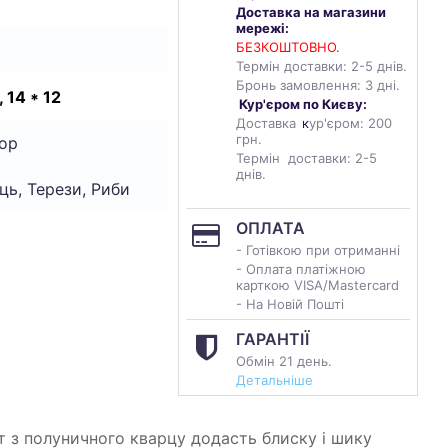
Доставка на магазини
мережі:
БЕЗКОШТОВНО.
Термін доставки: 2-5 днів.
Бронь замовлення: 3 дні.
, 14 * 12
Кур'єром по Києву:
Доставка
к
ур'єром: 200
грн.
ор
Термін доставки: 2-5
днів.
ць, Терези, Риби
ОПЛАТА
- Готівкою при отриманні
- Оплата платіжною
карткою VISA/Mastercard
- На Новій Пошті
ГАРАНТІЇ
Обмін 21 день.
Детальніше
т з полуничного кварцу додасть блиску і шику