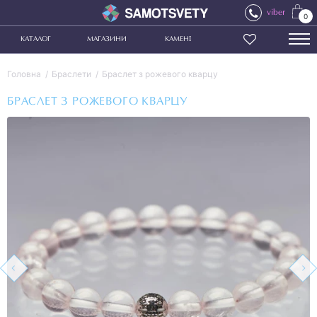
viber
0
КАТАЛОГ
МАГАЗИНИ
КАМЕНІ
Головна
Браслети
Браслет з рожевого кварцу
БРАСЛЕТ З РОЖЕВОГО КВАРЦУ