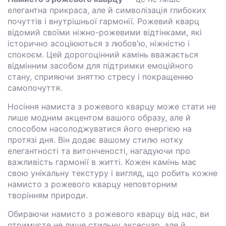
елегантна прикраса, але й символізація глибоких
почуттів і внутрішньої гармонії. Рожевий кварц
відомий своїми ніжно-рожевими відтінками, які
історично асоціюються з любов'ю, ніжністю і
спокоєм. Цей дорогоцінний камінь вважається
відмінним засобом для підтримки емоційного
стану, сприяючи зняттю стресу і покращенню
самопочуття.
Носіння намиста з рожевого кварцу може стати не
лише модним акцентом вашого образу, але й
способом насолоджуватися його енергією на
протязі дня. Він додає вашому стилю нотку
елегантності та витонченості, нагадуючи про
важливість гармонії в житті. Кожен камінь має
свою унікальну текстуру і вигляд, що робить кожне
намисто з рожевого кварцу неповторним
творінням природи.
Обираючи намисто з рожевого кварцу від нас, ви
отримуєте не лише стильну аксесуар, але й