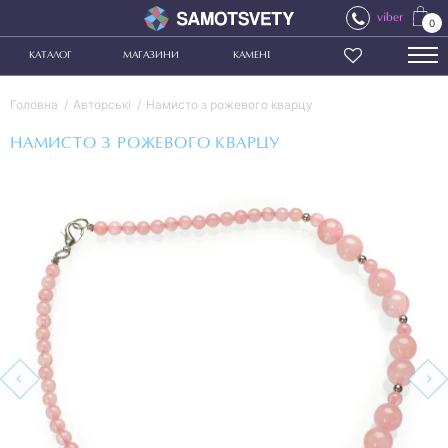
viber
0
КАТАЛОГ
МАГАЗИНИ
КАМЕНІ
Головна
Авторські
Намисто з рожевого кварцу
НАМИСТО З РОЖЕВОГО КВАРЦУ