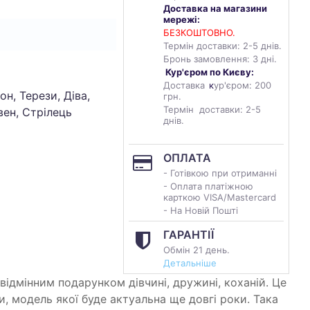
Доставка на магазини
мережі:
БЕЗКОШТОВНО.
Термін доставки: 2-5 днів.
Бронь замовлення: 3 дні.
Кур'єром по Києву:
Доставка
к
ур'єром: 200
он, Терези, Діва,
грн.
Термін доставки: 2-5
вен, Стрілець
днів.
ОПЛАТА
- Готівкою при отриманні
- Оплата платіжною
карткою VISA/Mastercard
- На Новій Пошті
ГАРАНТІЇ
Обмін 21 день.
Детальніше
відмінним подарунком дівчині, дружині, коханій. Це
и, модель якої буде актуальна ще довгі роки. Така