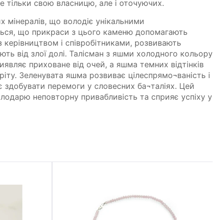
е тільки свою власницю, але і оточуючих.
х мінералів, що володіє унікальними
ься, що прикраси з цього каменю допомагають
 керівництвом і співробітниками, розвивають
ть від злої долі. Талісман з яшми холодного кольору
иявляє приховане від очей, а яшма темних відтінків
тріту. Зеленувата яшма розвиває цілеспрямо¬ваність і
є здобувати перемоги у словесних ба¬таліях. Цей
лодарю неповторну привабливість та сприяє успіху у