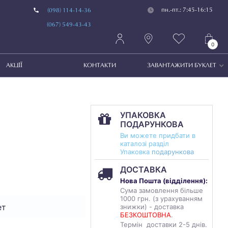
пн.-пт.: 7:45-16:15
(098) 114-14-36
(067) 549-43-43
0
АКЦІЇ
КОНТАКТИ
ЗАВАНТАЖИТИ БУКЛЕТ
УПАКОВКА
ПОДАРУНКОВА
Ви можете придбати в
каталозі разділ
Упаковка
подарункова
ДОСТАВКА
Нова Пошта (
відділення
):
Сума замовлення більше
1000 грн. (з урахуванням
ет
знижки) - доставка
БЕЗКОШТОВНА
.
Термін доставки 2-5 днів.