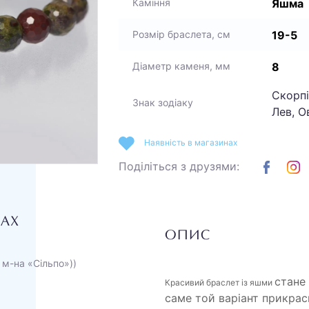
Яшма
Каміння
19-5
Розмір браслета, см
8
Діаметр каменя, мм
Скорпі
Знак зодіаку
Лев, О
Наявність в магазинах
Поділіться з друзями:
НАХ
ОПИС
 м-на «Сільпо»))
стане 
Красивий браслет із яшми
саме той варіант прикрас