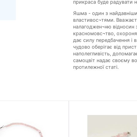
прикраса буде радувати н
Яшма - один з найдавніши
властивос¬тями. Вважаєт
налагоджен¬ню відносин з
красномовс¬тво, охороняю
дає силу передбачення і в
чудово оберігає від прис
наполегливість, допомага
самоцвіт надає своєму во
протилежної статі.