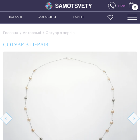
viber
0
КАТАЛОГ
МАГАЗИНИ
КАМЕНІ
Головна
Авторські
Сотуар з перлів
СОТУАР З ПЕРЛІВ