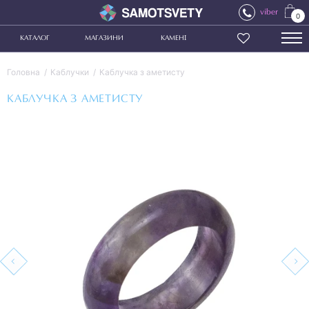
viber
0
КАТАЛОГ
МАГАЗИНИ
КАМЕНІ
Головна
Каблучки
Каблучка з аметисту
КАБЛУЧКА З АМЕТИСТУ