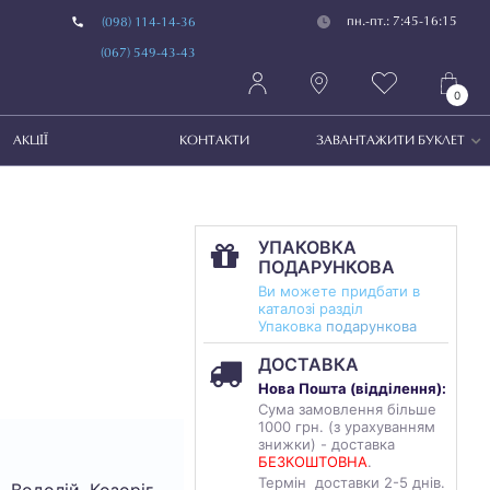
пн.-пт.: 7:45-16:15
(098) 114-14-36
(067) 549-43-43
0
АКЦІЇ
КОНТАКТИ
ЗАВАНТАЖИТИ БУКЛЕТ
УПАКОВКА
ПОДАРУНКОВА
Ви можете придбати в
каталозі разділ
Упаковка
подарункова
ДОСТАВКА
Нова Пошта (
відділення
):
Сума замовлення більше
1000 грн. (з урахуванням
знижки) - доставка
БЕЗКОШТОВНА
.
Термін доставки 2-5 днів.