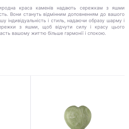
иродна краса каменів надають сережкам з яшми
ість. Вони стануть відмінним доповненням до вашого
у індивідуальність і стиль, надаючи образу шарму і
сережки з яшми, щоб відчути силу і красу цього
асть вашому життю більше гармонії і спокою.