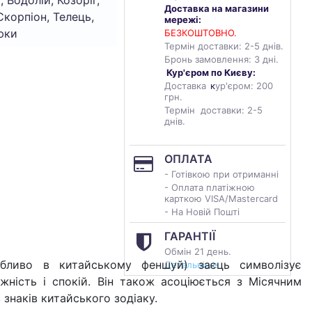
, Водолій, Козоріг,
Доставка на магазини
Скорпіон, Телець,
мережі:
юки
БЕЗКОШТОВНО.
Термін доставки: 2-5 днів.
Бронь замовлення: 3 дні.
Кур'єром по Києву:
Доставка
к
ур'єром: 200
грн.
Термін доставки: 2-5
днів.
ОПЛАТА
- Готівкою при отриманні
- Оплата платіжною
карткою VISA/Mastercard
- На Новій Пошті
ГАРАНТІЇ
Обмін 21 день.
собливо в китайському феншуй) заєць символізує
Детальніше
ежність і спокій. Він також асоціюється з Місячним
 знаків китайського зодіаку.