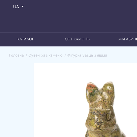
UA
КАТАЛОГ
СВІТ КАМЕНІВ
МАГАЗИН
Головна
Сувеніри з каменю
Фігурка Заєць з яшми