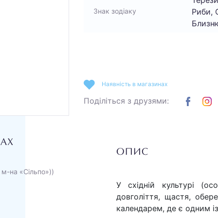
Терези
Риби, 
Знак зодіаку
Близн
Наявність в магазинах
Поділіться з друзями:
НАХ
ОПИС
 м-на «Сільпо»))
У східній культурі (о
довголіття, щастя, обер
календарем, де є одним із