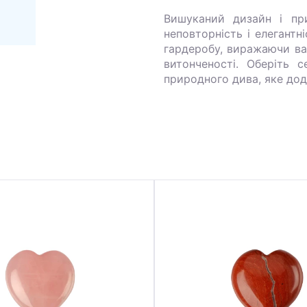
Вишуканий дизайн і пр
неповторність і елегантн
гардеробу, виражаючи ваш
витонченості. Оберіть 
природного дива, яке дод