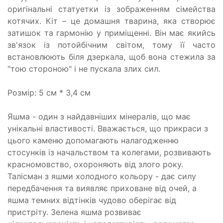
оригінальні статуетки із зображенням сімейства
котячих. Кіт – це домашня тварина, яка створює
затишок та гармонію у приміщенні. Він має якийсь
зв'язок із потойбічним світом, тому її часто
встановлюють біля дзеркала, щоб вона стежила за
"тою стороною" і не пускала злих сил.
Розмір: 5 см * 3,4 см
Яшма - один з найдавніших мінералів, що має
унікальні властивості. Вважається, що прикраси з
цього каменю допомагають налагодженню
стосунків із начальством та колегами, розвивають
красномовство, охороняють від злого року.
Талісман з яшми холодного кольору - дає силу
передбачення та виявляє приховане від очей, а
яшма темних відтінків чудово оберігає від
пристріту. Зелена яшма розвиває