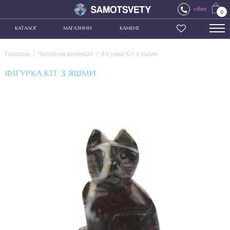
viber
0
КАТАЛОГ
МАГАЗИНИ
КАМЕНІ
Головна
Чоловіча колекція
Фігурка Кіт з яшми
ФІГУРКА КІТ З ЯШМИ