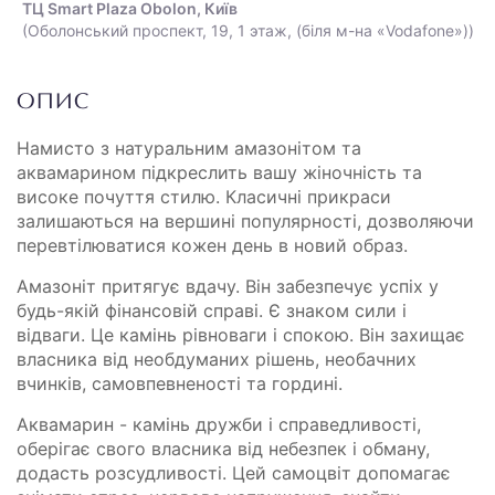
ТЦ Smart Plaza Obolon, Київ
(Оболонський проспект, 19, 1 этаж, (біля м-на «Vodafone»))
ОПИС
Намисто з натуральним амазонітом та
аквамарином підкреслить вашу жіночність та
високе почуття стилю. Класичні прикраси
залишаються на вершині популярності, дозволяючи
перевтілюватися кожен день в новий образ.
Амазоніт притягує вдачу. Він забезпечує успіх у
будь-якій фінансовій справі. Є знаком сили і
відваги. Це камінь рівноваги і спокою. Він захищає
власника від необдуманих рішень, необачних
вчинків, самовпевненості та гордині.
Аквамарин - камінь дружби і справедливості,
оберігає свого власника від небезпек і обману,
додасть розсудливості. Цей самоцвіт допомагає