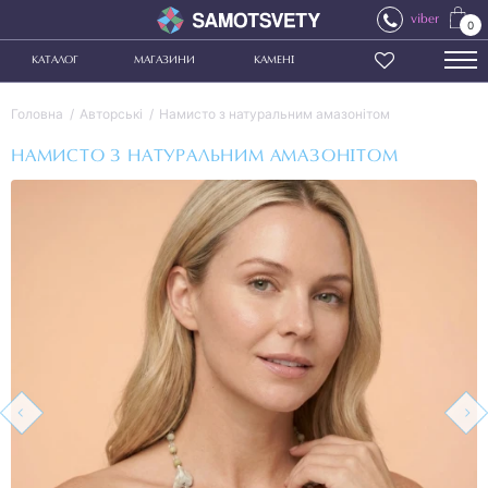
viber
0
КАТАЛОГ
МАГАЗИНИ
КАМЕНІ
Головна
Авторські
Намисто з натуральним амазонітом
НАМИСТО З НАТУРАЛЬНИМ АМАЗОНІТОМ