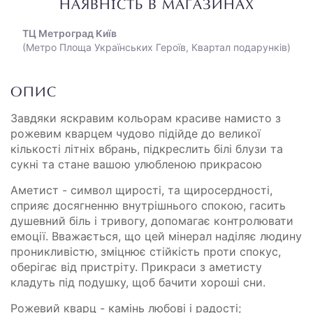
НАЯВНІСТЬ В МАГАЗИНАХ
ТЦ Метроград Київ
(Метро Площа Українських Героїв, Квартал подарунків)
ОПИС
Завдяки яскравим кольорам красиве намисто з
рожевим кварцем чудово підійде до великої
кількості літніх вбрань, підкреслить білі блузи та
сукні та стане вашою улюбленою прикрасою
Аметист - символ щирості, та щиросердності,
сприяє досягненню внутрішнього спокою, гасить
душевний біль і тривогу, допомагає контролювати
емоції. Вважається, що цей мінерал наділяє людину
проникливістю, зміцнює стійкість проти спокус,
оберігає від пристріту. Прикраси з аметисту
кладуть під подушку, щоб бачити хороші сни.
Рожевий кварц - камінь любові і радості;