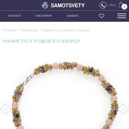
viber
0
КАТАЛОГ
МАГАЗИНИ
КАМЕНІ
Головна
Авторські
Намисто з рожевого кварцу
НАМИСТО З РОЖЕВОГО КВАРЦУ