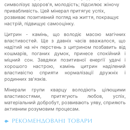
символізує здоров'я, молодість; підсилює жіночу
привабливість. Цей мінерал притягує успіх,
розвиває позитивний погляд на життя, покращує
настрій, підвищує самооцінку.
Цитрин - камінь, що володіє масою магічних
властивостей. Ще з давніх часів вважалося, що
надітий на ніч перстень з цитрином позбавить від
кошмарів, поганих думок, принесе спокійний і
міцний сон. Завдяки позитивної енергії удачі і
хорошого настрою, камінь цитрин наділений
властивістю сприяти нормалізації дружніх і
родинних зв'язків.
Мінерали групи кварцу володіють цілющими
властивостями, притягують любов, успіх,
матеріальний добробут, розвивають уяву, сприяють
активним розумовим процесам.
РЕКОМЕНДОВАНІ ТОВАРИ