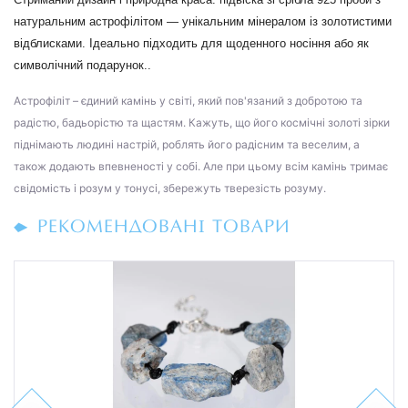
натуральним астрофілітом — унікальним мінералом із золотистими
відблисками. Ідеально підходить для щоденного носіння або як
символічний подарунок..
Астрофіліт – єдиний камінь у світі, який пов'язаний з добротою та
радістю, бадьорістю та щастям. Кажуть, що його космічні золоті зірки
піднімають людині настрій, роблять його радісним та веселим, а
також додають впевненості у собі. Але при цьому всім камінь тримає
свідомість і розум у тонусі, збережуть тверезість розуму.
РЕКОМЕНДОВАНІ ТОВАРИ