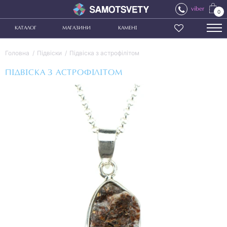
viber
0
КАТАЛОГ
МАГАЗИНИ
КАМЕНІ
Головна
Підвіски
Підвіска з астрофілітом
ПІДВІСКА З АСТРОФІЛІТОМ