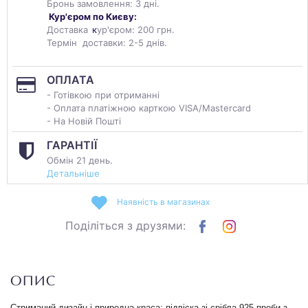
Бронь замовлення: 3 дні.
Кур'єром по Києву:
Доставка
к
ур'єром: 200 грн.
Термін доставки: 2-5 днів.
ОПЛАТА
- Готівкою при отриманні
- Оплата платіжною карткою VISA/Mastercard
- На Новій Пошті
ГАРАНТІЇ
Обмін 21 день.
Детальніше
Наявність в магазинах
Поділіться з друзями:
ОПИС
Стриманий дизайн і природна краса: підвіска зі срібла 925 проби з