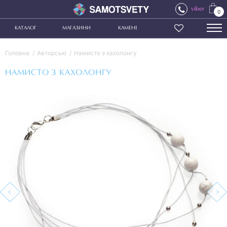
viber
0
КАТАЛОГ
МАГАЗИНИ
КАМЕНІ
Головна
Авторські
Намисто з кахолонгу
НАМИСТО З КАХОЛОНГУ