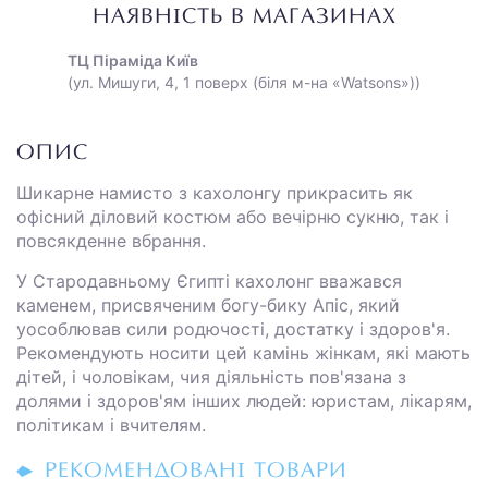
НАЯВНІСТЬ В МАГАЗИНАХ
ТЦ Піраміда Київ
(ул. Мишуги, 4, 1 поверх (біля м-на «Watsons»))
ОПИС
Шикарне намисто з кахолонгу прикрасить як
офісний діловий костюм або вечірню сукню, так і
повсякденне вбрання.
У Стародавньому Єгипті кахолонг вважався
каменем, присвяченим богу-бику Апіс, який
уособлював сили родючості, достатку і здоров'я.
Рекомендують носити цей камінь жінкам, які мають
дітей, і чоловікам, чия діяльність пов'язана з
долями і здоров'ям інших людей: юристам, лікарям,
політикам і вчителям.
РЕКОМЕНДОВАНІ ТОВАРИ