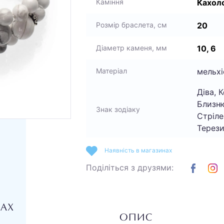
Кахол
Каміння
20
Розмір браслета, см
10, 6
Діаметр каменя, мм
мельхі
Матеріал
Діва, К
Близню
Знак зодіаку
Стріле
Терези
Наявність в магазинах
Поділіться з друзями:
НАХ
ОПИС