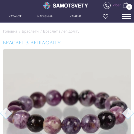
viber
0
КАТАЛОГ
МАГАЗИНИ
КАМЕНІ
Головна
Браслети
Браслет з лепідоліту
БРАСЛЕТ З ЛЕПІДОЛІТУ