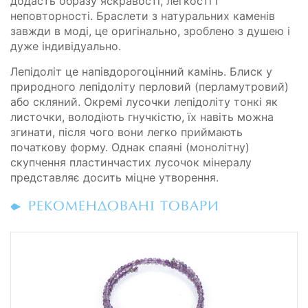
додасть образу яскравості, легкості і
неповторності. Браслети з натуральних каменів
завжди в моді, це оригінально, зроблено з душею і
дуже індивідуально.
Лепідоліт це напівдорогоцінний камінь. Блиск у
природного лепідоліту перловий (перламутровий)
або скляний. Окремі лусочки лепідоліту тонкі як
листочки, володіють гнучкістю, їх навіть можна
згинати, після чого вони легко приймають
початкову форму. Однак спаяні (монолітну)
скупчення пластинчастих лусочок мінералу
представляє досить міцне утворення.
РЕКОМЕНДОВАНІ ТОВАРИ