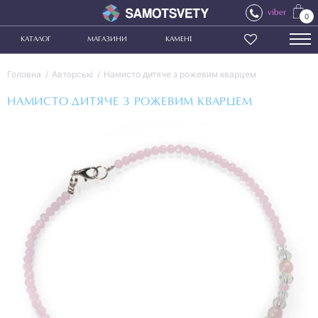
viber
0
КАТАЛОГ
МАГАЗИНИ
КАМЕНІ
Головна
Авторські
Намисто дитяче з рожевим кварцем
НАМИСТО ДИТЯЧЕ З РОЖЕВИМ КВАРЦЕМ