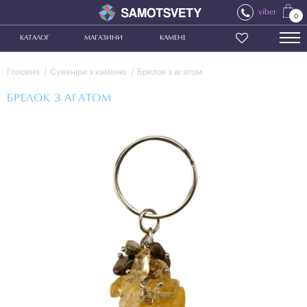
viber
0
КАТАЛОГ
МАГАЗИНИ
КАМЕНІ
Головна
Сувеніри з каменю
Брелок з агатом
БРЕЛОК З АГАТОМ