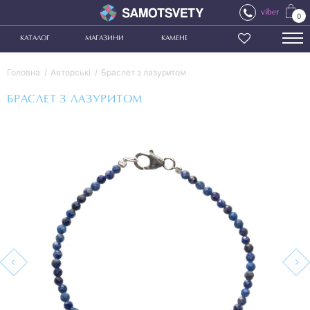
viber
0
КАТАЛОГ
МАГАЗИНИ
КАМЕНІ
Головна
Авторські
Браслет з лазуритом
БРАСЛЕТ З ЛАЗУРИТОМ