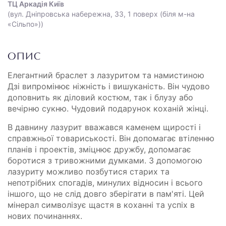
ТЦ Аркадія Київ
(вул. Дніпровська набережна, 33, 1 поверх (біля м-на
«Сільпо»))
ОПИС
Елегантний браслет з лазуритом та намистиною
Дзі випромінює ніжність і вишуканість. Він чудово
доповнить як діловий костюм, так і блузу або
вечірню сукню. Чудовий подарунок коханій жінці.
В давнину лазурит вважався каменем щирості і
справжньої товариськості. Він допомагає втіленню
планів і проектів, зміцнює дружбу, допомагає
боротися з тривожними думками. З допомогою
лазуриту можливо позбутися старих та
непотрібних спогадів, минулих відносин і всього
іншого, що не слід довго зберігати в пам'яті. Цей
мінерал символізує щастя в коханні та успіх в
нових починаннях.