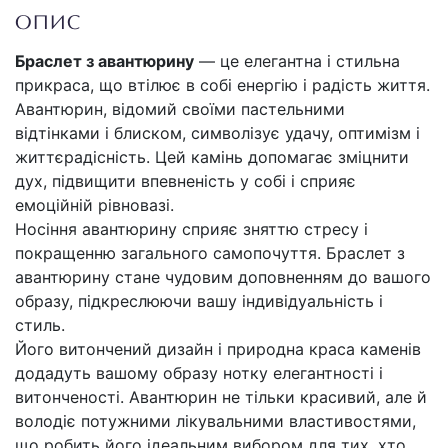
ОПИС
Браслет з авантюрину
— це елегантна і стильна
прикраса, що втілює в собі енергію і радість життя.
Авантюрин, відомий своїми пастельними
відтінками і блиском, символізує удачу, оптимізм і
життєрадісність. Цей камінь допомагає зміцнити
дух, підвищити впевненість у собі і сприяє
емоційній рівновазі.
Носіння авантюрину сприяє зняттю стресу і
покращенню загального самопочуття. Браслет з
авантюрину стане чудовим доповненням до вашого
образу, підкреслюючи вашу індивідуальність і
стиль.
Його витончений дизайн і природна краса каменів
додадуть вашому образу нотку елегантності і
витонченості. Авантюрин не тільки красивий, але й
володіє потужними лікувальними властивостями,
що робить його ідеальним вибором для тих, хто