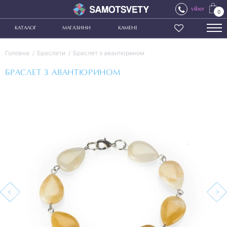
viber
0
КАТАЛОГ
МАГАЗИНИ
КАМЕНІ
Головна
Браслети
Браслет з авантюрином
БРАСЛЕТ З АВАНТЮРИНОМ