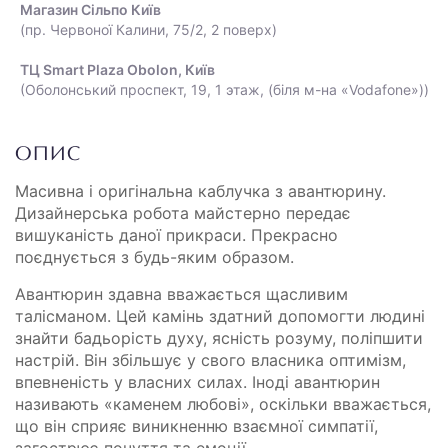
Магазин Сільпо Київ
(пр. Червоної Калини, 75/2, 2 поверх)
ТЦ Smart Plaza Obolon, Київ
(Оболонський проспект, 19, 1 этаж, (біля м-на «Vodafone»))
ОПИС
Масивна і оригінальна каблучка з авантюрину.
Дизайнерська робота майстерно передає
вишуканість даної прикраси. Прекрасно
поєднується з будь-яким образом.
Авантюрин здавна вважається щасливим
талісманом. Цей камінь здатний допомогти людині
знайти бадьорість духу, ясність розуму, поліпшити
настрій. Він збільшує у свого власника оптимізм,
впевненість у власних силах. Іноді авантюрин
називають «каменем любові», оскільки вважається,
що він сприяє виникненню взаємної симпатії,
загострює почуття та емоції.