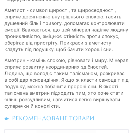
Аметист - символ щирості, та щиросердності,
сприяє досягненню внутрішнього спокою, гасить
душевний біль і тривогу, допомагає контролювати
емоції. Вважається, що цей мінерал наділяє людину
проникливістю, зміцнює стійкість проти спокус,
оберігає від пристріту. Прикраси з аметисту
кладуть під подушку, щоб бачити хороші сни.
Аметрин - камінь спокою, рівноваги і миру. Мінерал
сприяє розвитку неординарних здібностей.
Людина, що володіє таким талісманом, розкриває
в собі дар ясновидіння. Якщо ж класти самоцвіт під
подушку, можна побачити пророчі сни. В якості
талісмана аметрин підходить тим, хто хоче стати
більш розсудливим, навчитися легко вирішувати
суперечки й конфлікти.
РЕКОМЕНДОВАНІ ТОВАРИ