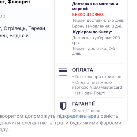
ст, Флюорит
Доставка на магазини
мережі:
БЕЗКОШТОВНО.
ор
Термін доставки: 2-5 днів.
Бронь замовлення: 3 дні.
г, Стрілець, Терези,
Кур'єром по Києву:
вен, Водолій
Доставка
к
ур'єром: 200
грн.
Термін доставки: 2-5
днів.
ОПЛАТА
- Готівкою при отриманні
- Оплата платіжною
карткою VISA/Mastercard
- На Новій Пошті
ГАРАНТІЇ
Обмін 21 день.
люоритом допоможуть підкреслити граціозність,
Детальніше
дзначити елегантність, грати будь-якими фарбами,
яду.