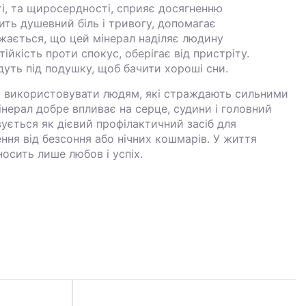
і, та щиросердності, сприяє досягненню
ить душевний біль і тривогу, допомагає
жається, що цей мінерал наділяє людину
ійкість проти спокус, оберігає від пристріту.
уть під подушку, щоб бачити хороші сни.
 використовувати людям, які страждають сильними
нерал добре впливає на серце, судини і головний
ується як дієвий профілактичний засіб для
ення від безсоння або нічних кошмарів. У життя
осить лише любов і успіх.