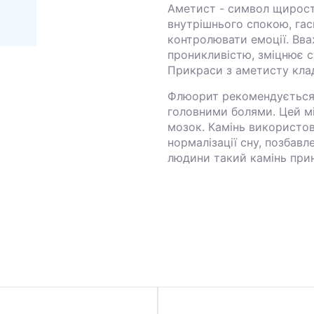
Аметист - символ щирост
внутрішнього спокою, гас
контролювати емоції. Вва
проникливістю, зміцнює ст
Прикраси з аметисту клад
Флюорит рекомендується
головними болями. Цей мі
мозок. Камінь використов
нормалізації сну, позбавл
людини такий камінь прин