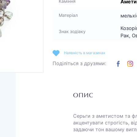
Амети
Каміння
мельхі
Матеріал
Козорі
Знак зодіаку
Рак, О
Наявність в магазинах
Поділіться з друзями:
ОПИС
Серьги з аметистом та ф
акцентувати строгість, ві
задаючи тон вашому вигл