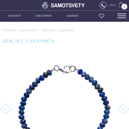
viber
0
КАТАЛОГ
МАГАЗИНИ
КАМЕНІ
Головна
Браслети
Браслет з лазурита
БРАСЛЕТ З ЛАЗУРИТА