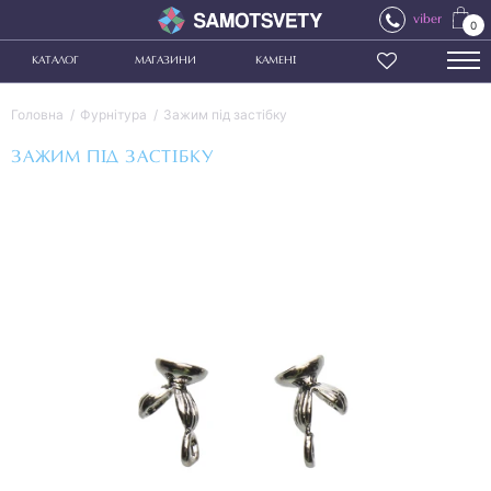
viber
0
КАТАЛОГ
МАГАЗИНИ
КАМЕНІ
Головна
Фурнітура
Зажим під застібку
ЗАЖИМ ПІД ЗАСТІБКУ