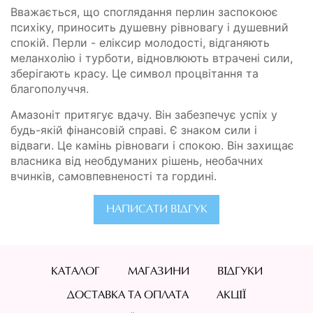
Вважається, що споглядання перлин заспокоює
психіку, приносить душевну рівновагу і душевний
спокій. Перли - еліксир молодості, відганяють
меланхолію і турботи, відновлюють втрачені сили,
зберігають красу. Це символ процвітання та
благополуччя.
Амазоніт притягує вдачу. Він забезпечує успіх у
будь-якій фінансовій справі. Є знаком сили і
відваги. Це камінь рівноваги і спокою. Він захищає
власника від необдуманих рішень, необачних
вчинків, самовпевненості та гордині.
НАПИСАТИ ВІДГУК
КАТАЛОГ
МАГАЗИНИ
ВІДГУКИ
ДОСТАВКА ТА ОПЛАТА
АКЦІЇ