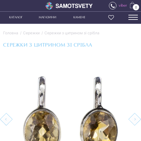
viber
0
КАТАЛОГ
МАГАЗИНИ
КАМЕНІ
Головна
Сережки
Сережки з цитрином зі срібла
СЕРЕЖКИ З ЦИТРИНОМ ЗІ СРІБЛА