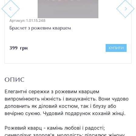
Previous
Next
Артикул: 1.01.15.248
Браслет з рожевим кварцем
399 грн
КУПИТИ
ОПИС
Елегантні сережки з рожевим кварцем
випромінюють ніжність і вишуканість. Вони чудово
доповнить як діловий костюм, так і блузу або
вечірню сукню. Чудовий подарунок коханій жінці.
Рожевий кварц - камінь любові і радості;
символізує здоров'я, молодість; підсилює жіночу