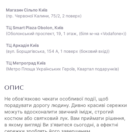
Магазин Сільпо Київ
(пр. Червоної Калини, 75/2, 2 поверх)
ТЦ Smart Plaza Obolon, Київ
(Оболонський проспект, 19, 1 этаж, (біля м-на «Vodafone»))
ТЦ Аркадія Київ
(вул. Борщагівська, 154 А, 1 поверх (боковий вхід))
ТЦ Метроград Київ
(Метро Площа Українських Героїв, Квартал подарунків)
ОПИС
Не обов'язково чекати особливої події, щоб
порадувати дорогу людину. Дивно красиві сережки
можуть вдосконалити звичний імідж, строгий
костюм або святковий лук. Вам приймати рішення,
в якому вигляді Ви з'явитеся сьогодні, а ефектні
сережки зроблять його завершеним.