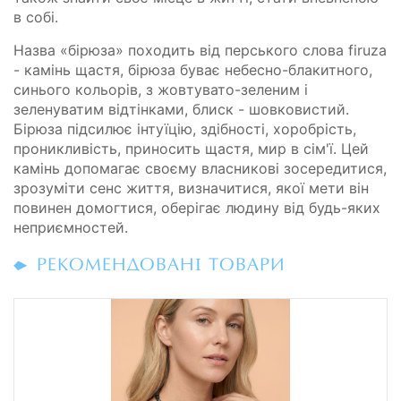
в собі.
Назва «бірюза» походить від перського слова firuza
- камінь щастя, бірюза буває небесно-блакитного,
синього кольорів, з жовтувато-зеленим і
зеленуватим відтінками, блиск - шовковистий.
Бірюза підсилює інтуїцію, здібності, хоробрість,
проникливість, приносить щастя, мир в сім'ї. Цей
камінь допомагає своєму власникові зосередитися,
зрозуміти сенс життя, визначитися, якої мети він
повинен домогтися, оберігає людину від будь-яких
неприємностей.
РЕКОМЕНДОВАНІ ТОВАРИ