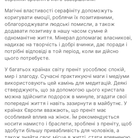
Магічні властивості серафініту допоможуть
коригувати емоції, роблячи їх позитивними,
облагороджувати людські помисли, а також
додавати позитиву в нашу часом сумне й
одноманітне життя. Мінерал допомагає власникові,
надихає на творчість і добрі вчинки, дає поради і
потрібні відповіді в той період, коли ви дійсно
цього потребуєте.
У багатьох країнах світу преніт уособлює спокій,
мир і злагоду. Сучасні практикуючі маги і медіуми
використовують цей камінь для медитацій. Деякі
стверджують, що за допомогою цього кристала
можна здійснити подорож в минуле, згадати свої
попередні життя і навіть зазирнути в майбутнє. У
країнах Європи вважають, що преніт має
особливий вплив на жінок. Їм рекомендується
носити намисто і браслети, зроблені з преніту, щоб
здобути більшу привабливість для чоловіків, а
також знайти своє місце в житті, стати впевненою