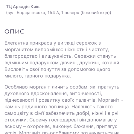
ТЦ Аркадія Київ
(вул. Борщагівська, 154 А, 1 поверх (боковий вхід))
ОПИС
Елегантна прикраса у вигляді сережок з
морганитом випромінює ніжність і чистоту,
благородство і вишуканість. Сережки стануть
відмінним подарунком дівчині, дружині, коханій.
Висловіть свої почуття за допомогою цього
милого, гарного подарунка.
Особливо морганіт личить особам, які прагнуть
духовного вдосконалення, витонченості,
піднесеності і розвитку своїх талантів. Морганіт -
камінь родинного вогнища. Наявність такого
самоцвіту в сім'ї забезпечить добрі, ніжні і вірні
стосунки. Своєму господареві він допомагає у
всьому – охороняє, виконує бажання, притягує
успіх. Морганіт по-особливому позначається на