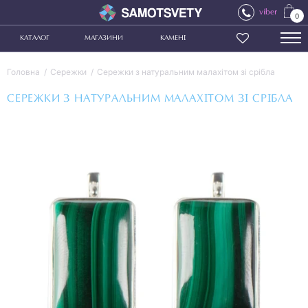
viber
0
КАТАЛОГ
МАГАЗИНИ
КАМЕНІ
Головна
Сережки
Сережки з натуральним малахітом зі срібла
СЕРЕЖКИ З НАТУРАЛЬНИМ МАЛАХІТОМ ЗІ СРІБЛА