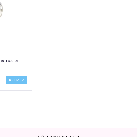
хітом зі
КУПИТИ