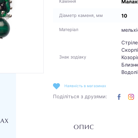
Малах
Каміння
10
Діаметр каменя, мм
мельхі
Матеріал
Стріле
Скорпі
Козоріг
Знак зодіаку
Близню
Водолі
Наявність в магазинах
Поділіться з друзями:
НАХ
ОПИС