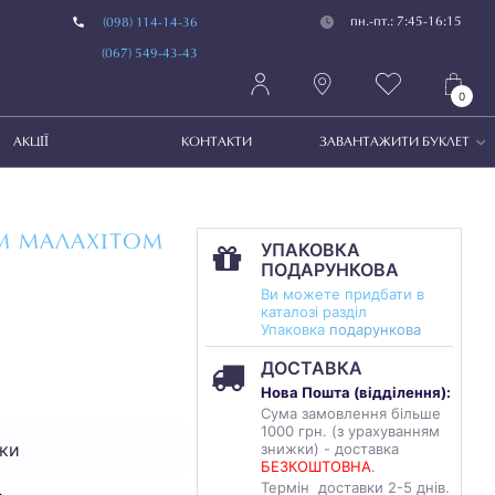
пн.-пт.: 7:45-16:15
(098) 114-14-36
(067) 549-43-43
0
АКЦІЇ
КОНТАКТИ
ЗАВАНТАЖИТИ БУКЛЕТ
М МАЛАХІТОМ
УПАКОВКА
ПОДАРУНКОВА
Ви можете придбати в
каталозі разділ
Упаковка
подарункова
ДОСТАВКА
Нова Пошта (
відділення
):
Сума замовлення більше
1000 грн. (з урахуванням
ки
знижки) - доставка
БЕЗКОШТОВНА
.
Термін доставки 2-5 днів.