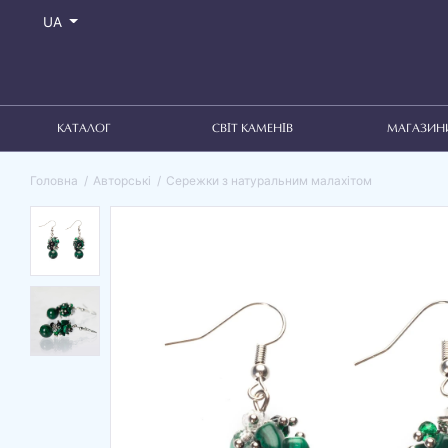
UA
КАТАЛОГ
СВІТ КАМЕНІВ
МАГАЗИН
Головна
Авторські
Сережки з натуральним малахітом