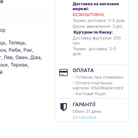
іт
Доставка на магазини
мережі:
БЕЗКОШТОВНО.
Термін доставки: 2-5 днів.
Бронь замовлення: 3 дні.
ор
Кур'єром по Києву:
Доставка
к
ур'єром: 200
ць, Телець,
грн.
Термін доставки: 2-5
он, Риби, Рак,
днів.
, Лев, Овен, Діва,
ки, Терези,
ОПЛАТА
й
- Готівкою при отриманні
- Оплата платіжною
карткою VISA/Mastercard
- На Новій Пошті
ГАРАНТІЇ
Обмін 21 день.
Детальніше