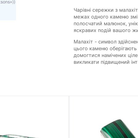
tsons»))
Чарівні сережки з малахіт
межах одного каменю змі
полосчатий малюнок, унік
яскравих подій вашого жи
Малахіт - символ здійсне
цього каменю оберігають 
домогтися намічених ціле
викликати підвищений інт