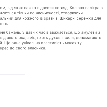
ом, від яких важко відвести погляд. Колірна палітра в
нюється тільки по насиченості, створюючи
альний для кожного із зразків. Шикарні сережки для
ття.
ння бажань. З давніх часів вважається, що амулети з
від злого ока, зміцнюють духовні сили, допомагають
й. Ще одна унікальна властивість малахіту -
ерес до свого власника.