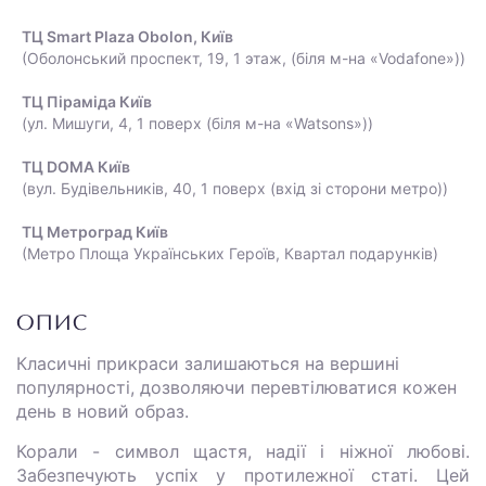
ТЦ Smart Plaza Obolon, Київ
(Оболонський проспект, 19, 1 этаж, (біля м-на «Vodafone»))
ТЦ Піраміда Київ
(ул. Мишуги, 4, 1 поверх (біля м-на «Watsons»))
ТЦ DOMA Київ
(вул. Будівельників, 40, 1 поверх (вхід зі сторони метро))
ТЦ Метроград Київ
(Метро Площа Українських Героїв, Квартал подарунків)
ОПИС
Класичні прикраси залишаються на вершині
популярності, дозволяючи перевтілюватися кожен
день в новий образ.
Корали - символ щастя, надії і ніжної любові.
Забезпечують успіх у протилежної статі. Цей