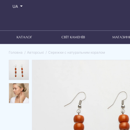
UA
КАТАЛОГ
СВІТ КАМЕНІВ
МАГАЗИН
Головна
Авторські
Сережки с натуральним коралом