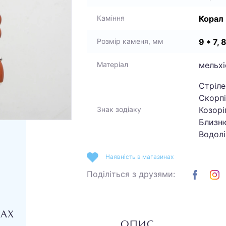
Корал
Каміння
9 * 7, 
Розмір каменя, мм
мельхі
Матеріал
Стріле
Скорпі
Козоріг
Знак зодіаку
Близню
Водолі
Наявність в магазинах
Поділіться з друзями:
НАХ
ОПИС