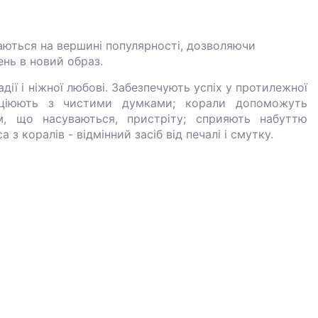
аються на вершині популярності, дозволяючи
нь в новий образ.
дії і ніжної любові. Забезпечують успіх у протилежної
оціюють з чистими думками; корали допоможуть
м, що насуваються, пристріту; сприяють набуттю
з коралів - відмінний засіб від печалі і смутку.