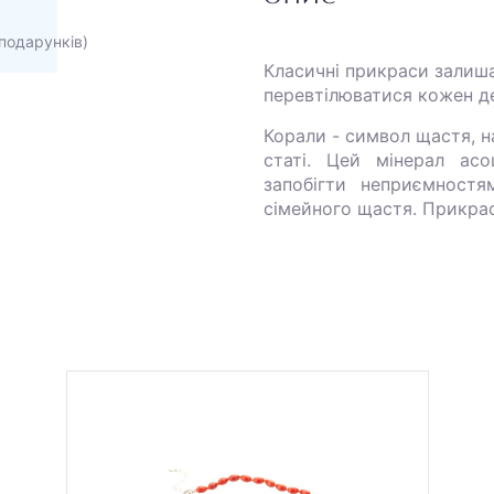
подарунків)
Класичні прикраси залиш
перевтілюватися кожен де
Корали - символ щастя, на
статі. Цей мінерал ас
запобігти неприємностя
сімейного щастя. Прикраса 