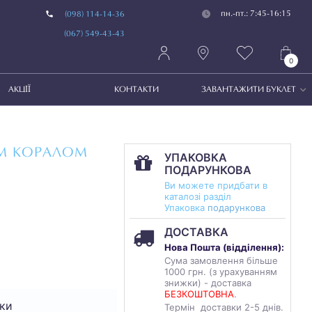
пн.-пт.: 7:45-16:15
(098) 114-14-36
(067) 549-43-43
0
АКЦІЇ
КОНТАКТИ
ЗАВАНТАЖИТИ БУКЛЕТ
ИМ КОРАЛОМ
УПАКОВКА
ПОДАРУНКОВА
Ви можете придбати в
каталозі разділ
Упаковка
подарункова
ДОСТАВКА
Нова Пошта (
відділення
):
Сума замовлення більше
1000 грн. (з урахуванням
знижки) - доставка
БЕЗКОШТОВНА
.
ки
Термін доставки 2-5 днів.