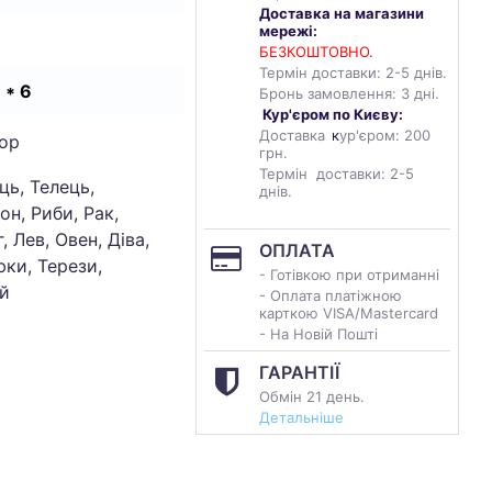
Доставка на магазини
мережі:
БЕЗКОШТОВНО.
Термін доставки: 2-5 днів.
8 * 6
Бронь замовлення: 3 дні.
Кур'єром по Києву:
Доставка
к
ур'єром: 200
ор
грн.
Термін доставки: 2-5
ць, Телець,
днів.
он, Риби, Рак,
, Лев, Овен, Діва,
ОПЛАТА
ки, Терези,
- Готівкою при отриманні
й
- Оплата платіжною
карткою VISA/Mastercard
- На Новій Пошті
ГАРАНТІЇ
Обмін 21 день.
Детальніше