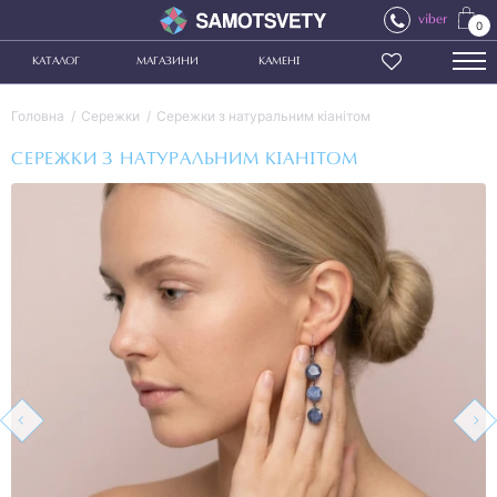
viber
0
КАТАЛОГ
МАГАЗИНИ
КАМЕНІ
Головна
Сережки
Сережки з натуральним кіанітом
СЕРЕЖКИ З НАТУРАЛЬНИМ КІАНІТОМ