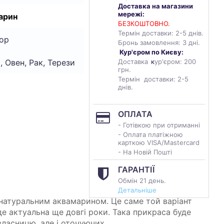
Доставка на магазини
мережі:
арин
БЕЗКОШТОВНО.
Термін доставки: 2-5 днів.
ор
Бронь замовлення: 3 дні.
Кур'єром по Києву:
, Овен, Рак, Терези
Доставка
к
ур'єром: 200
грн.
Термін доставки: 2-5
днів.
ОПЛАТА
- Готівкою при отриманні
- Оплата платіжною
карткою VISA/Mastercard
- На Новій Пошті
ГАРАНТІЇ
Обмін 21 день.
Детальніше
з натуральним аквамарином. Це саме той варіант
де актуальна ще довгі роки. Така прикраса буде
власницю, але і оточуючих.