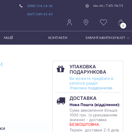
пн.-пт.: 7:45-16:15
(098) 114-14-36
(067) 549-43-43
0
АКЦІЇ
КОНТАКТИ
ЗАВАНТАЖИТИ БУКЛЕТ
М
УПАКОВКА
ПОДАРУНКОВА
Ви можете придбати в
каталозі разділ
Упаковка
подарункова
ДОСТАВКА
Нова Пошта (
відділення
):
Сума замовлення більше
1000 грн. (з урахуванням
знижки) - доставка
БЕЗКОШТОВНА
.
ки
Термін доставки 2-5 днів.