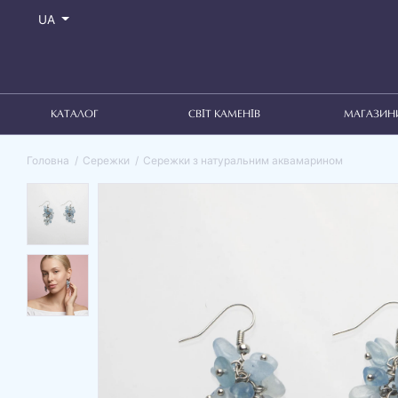
UA
КАТАЛОГ
СВІТ КАМЕНІВ
МАГАЗИН
Головна
Сережки
Сережки з натуральним аквамарином