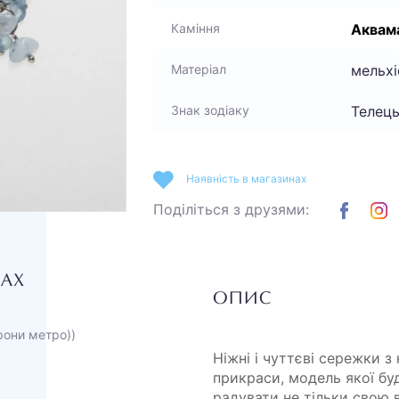
Аквам
Каміння
мельхі
Матеріал
Телець
Знак зодіаку
Наявність в магазинах
Поділіться з друзями:
НАХ
ОПИС
орони метро))
Ніжні і чуттєві сережки 
прикраси, модель якої бу
радувати не тільки свою 