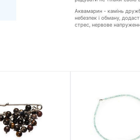
Аквамарин - камінь дружб
небезпек і обману, додас
стрес, нервове напруженн