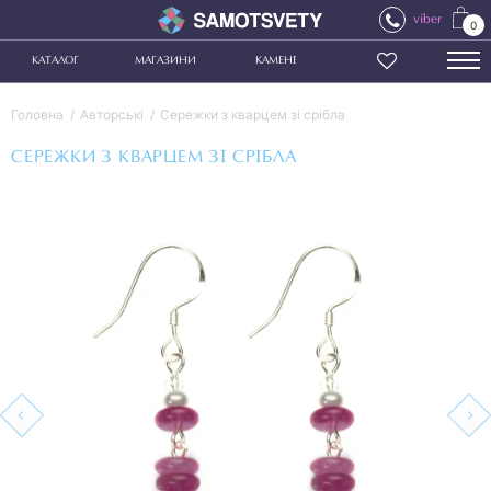
viber
0
КАТАЛОГ
МАГАЗИНИ
КАМЕНІ
Головна
Авторські
Сережки з кварцем зі срібла
СЕРЕЖКИ З КВАРЦЕМ ЗІ СРІБЛА