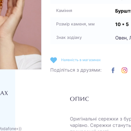
Буршт
Каміння
10 * 5
Розмір каменя, мм
Овен, 
Знак зодіаку
Наявність в магазинах
Поділіться з друзями:
НАХ
ОПИС
Оригінальні сережки з бу
чарівно. Сережки станут
Vodafone»))