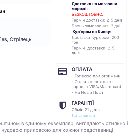
Доставка на магазини
мережі:
ин
БЕЗКОШТОВНО.
Термін доставки: 2-5 днів.
Бронь замовлення: 3 дні.
Кур'єром по Києву:
Доставка
к
ур'єром: 200
Лев, Стрілець
грн.
Термін доставки: 2-5
днів.
ОПЛАТА
- Готівкою при отриманні
- Оплата платіжною
карткою VISA/Mastercard
- На Новій Пошті
ГАРАНТІЇ
Обмін 21 день.
Детальніше
рштином в єдиному екземплярі виглядають стильно і
ь чудовою прикрасою для кожної представниці