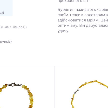
прекрасної статі.
Бурштин називають чарів
д))
своїм теплим золотавим 
здійснюватися мріям. Цей
оптимізму. Він дарує влас
 м-на «Сільпо»))
удачу.
рунків)