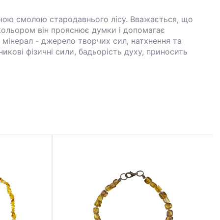
ною смолою стародавнього лісу. Вважається, що
кольором він прояснює думки і допомагає
 мінерал - джерело творчих сил, натхнення та
никові фізичні сили, бадьорість духу, приносить