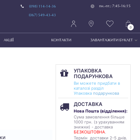
пн.-пт.: 7:45-16:15
(098) 114-14-36
(067) 549-43-43
0
АКЦІЇ
КОНТАКТИ
ЗАВАНТАЖИТИ БУКЛЕТ
УПАКОВКА
ПОДАРУНКОВА
Ви можете придбати в
каталозі разділ
Упаковка
подарункова
ДОСТАВКА
Нова Пошта (
відділення
):
Сума замовлення більше
1000 грн. (з урахуванням
знижки) - доставка
БЕЗКОШТОВНА
.
ки
Термін доставки 2-5 днів.