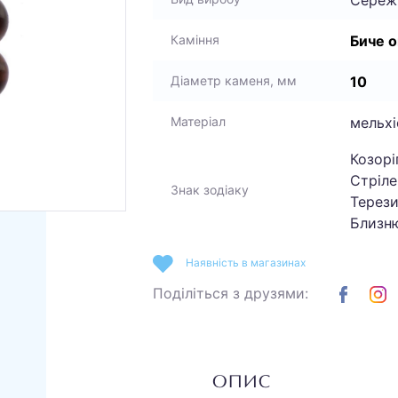
Биче о
Каміння
10
Діаметр каменя, мм
мельхі
Матеріал
Козоріг
Стріле
Знак зодіаку
Терези
Близн
Наявність в магазинах
Поділіться з друзями:
ОПИС