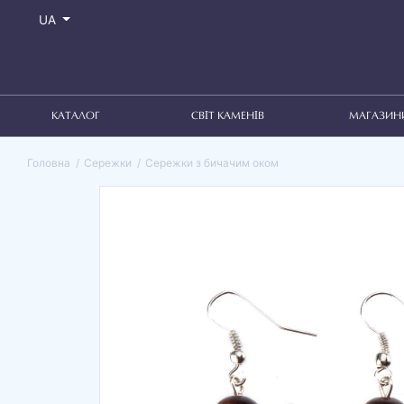
UA
КАТАЛОГ
СВІТ КАМЕНІВ
МАГАЗИН
Головна
Сережки
Сережки з бичачим оком