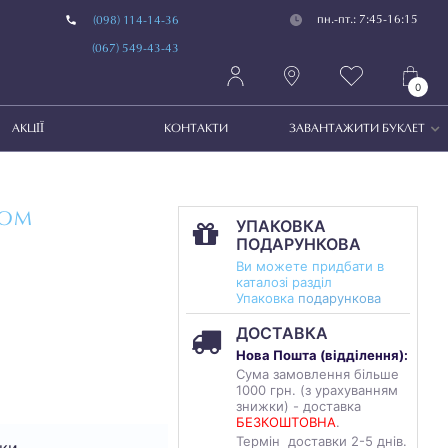
пн.-пт.: 7:45-16:15
(098) 114-14-36
(067) 549-43-43
0
АКЦІЇ
КОНТАКТИ
ЗАВАНТАЖИТИ БУКЛЕТ
КОМ
УПАКОВКА
ПОДАРУНКОВА
Ви можете придбати в
каталозі разділ
Упаковка
подарункова
ДОСТАВКА
Нова Пошта (
відділення
):
Сума замовлення більше
1000 грн. (з урахуванням
знижки) - доставка
БЕЗКОШТОВНА
.
Термін доставки 2-5 днів.
ки