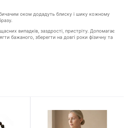
з бичачим оком додадуть блиску і шику кожному
разу.
ещасних випадків, заздрості, пристріту. Допомагає
ягти бажаного, зберегти на довгі роки фізичну та