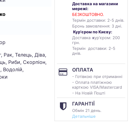
Доставка на магазини
мережі:
ко
БЕЗКОШТОВНО.
Термін доставки: 2-5 днів.
Бронь замовлення: 3 дні.
Кур'єром по Києву:
Доставка
к
ур'єром: 200
ор
грн.
Термін доставки: 2-5
днів.
, Рак, Телець, Діва,
ць, Риби, Скорпіон,
, Водолій,
ОПЛАТА
юки
- Готівкою при отриманні
- Оплата платіжною
карткою VISA/Mastercard
- На Новій Пошті
ГАРАНТІЇ
Обмін 21 день.
Детальніше