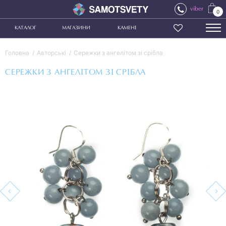
viber
0
КАТАЛОГ
МАГАЗИНИ
КАМЕНІ
Головна
Авторські
Сережки з ангелітом зі срібла
СЕРЕЖКИ З АНГЕЛІТОМ ЗІ СРІБЛА