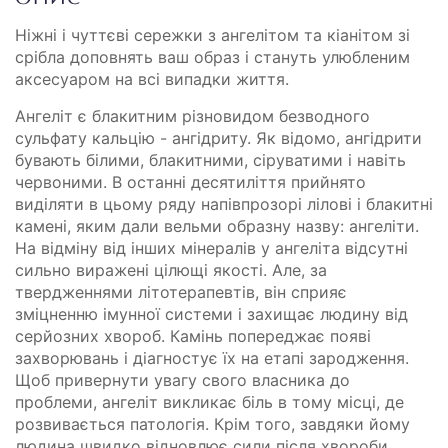
Ніжні і чуттєві сережки з ангелітом та кіанітом зі
срібла доповнять ваш образ і стануть улюбленим
аксесуаром на всі випадки життя.
Ангеліт є блакитним різновидом безводного
сульфату кальцію - ангідриту. Як відомо, ангідрити
бувають білими, блакитними, сіруватими і навіть
червоними. В останні десятиліття прийнято
виділяти в цьому ряду напівпрозорі лілові і блакитні
камені, яким дали вельми образну назву: ангеліти.
На відміну від інших мінералів у ангеліта відсутні
сильно виражені цілющі якості. Але, за
твердженнями літотерапевтів, він сприяє
зміцненню імунної системи і захищає людину від
серйозних хвороб. Камінь попереджає появі
захворювань і діагностує їх на етапі зародження.
Щоб привернути увагу свого власника до
проблеми, ангеліт викликає біль в тому місці, де
розвивається патологія. Крім того, завдяки йому
людина швидко відновлює сили після хвороби.