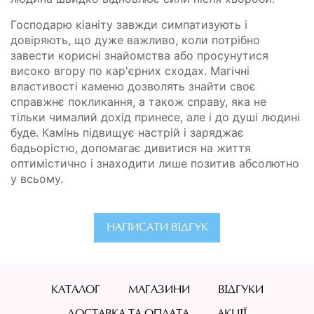
Господарю кіаніту завжди симпатизують і
довіряють, що дуже важливо, коли потрібно
завести корисні знайомства або просунутися
високо вгору по кар'єрних сходах. Магічні
властивості каменю дозволять знайти своє
справжнє покликання, а також справу, яка не
тільки чималий дохід принесе, але і до душі людині
буде. Камінь підвищує настрій і заряджає
бадьорістю, допомагає дивитися на життя
оптимістично і знаходити лише позитив абсолютно
у всьому.
НАПИСАТИ ВІДГУК
КАТАЛОГ
МАГАЗИНИ
ВІДГУКИ
ДОСТАВКА ТА ОПЛАТА
АКЦІЇ